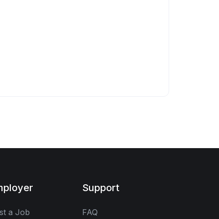
mployer
Support
st a Job
FAQ