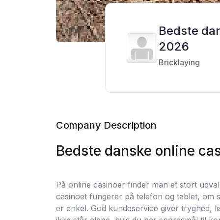
Bedste dans
2026
Bricklaying
Company Description
Bedste danske online cas
På online casinoer finder man et stort udvalg
casinoet fungerer på telefon og tablet, om 
er enkel. God kundeservice giver tryghed, lø