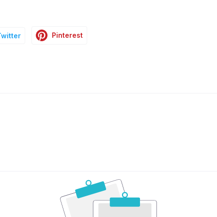
Pinterest
Twitter