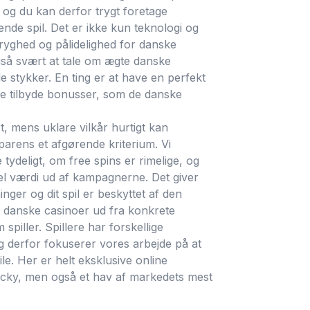
, og du kan derfor trygt foretage
ende spil. Det er ikke kun teknologi og
ryghed og pålidelighed for danske
også svært at tale om ægte danske
le stykker. En ting er at have en perfekt
ne tilbyde bonusser, som de danske
, mens uklare vilkår hurtigt kan
arens et afgørende kriterium. Vi
ydeligt, om free spins er rimelige, og
el værdi ud af kampagnerne. Det giver
inger og dit spil er beskyttet af den
r danske casinoer ud fra konkrete
 spiller. Spillere har forskellige
g derfor fokuserer vores arbejde på at
tile. Her er helt eksklusive online
ucky, men også et hav af markedets mest