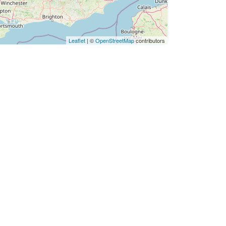
Leaflet
| ©
OpenStreetMap
contributors