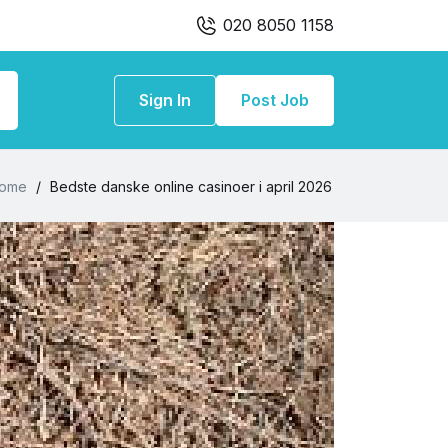
020 8050 1158
Sign In
Post Job
ome
/
Bedste danske online casinoer i april 2026